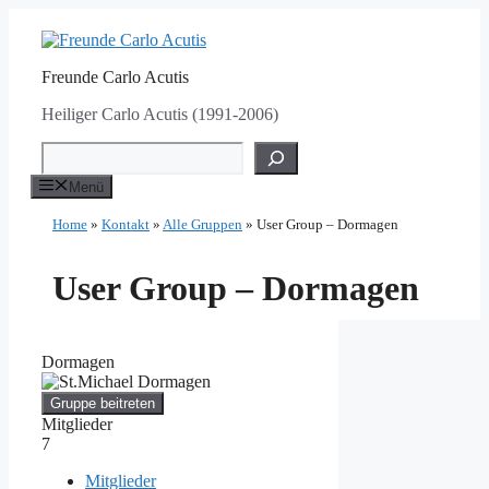
Zum
Inhalt
springen
Freunde Carlo Acutis
Heiliger Carlo Acutis (1991-2006)
Suchen
Menü
Home
»
Kontakt
»
Alle Gruppen
»
User Group – Dormagen
User Group – Dormagen
Dormagen
Gruppe beitreten
Mitglieder
7
Mitglieder