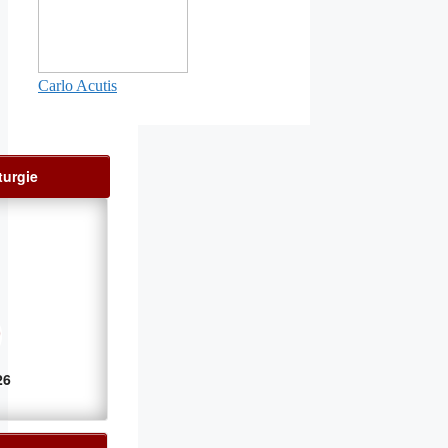
Carlo Acutis
turgie
26