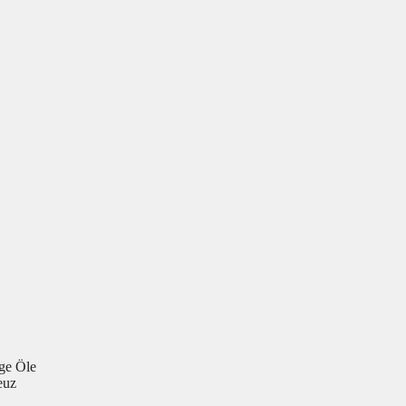
ge Öle
euz