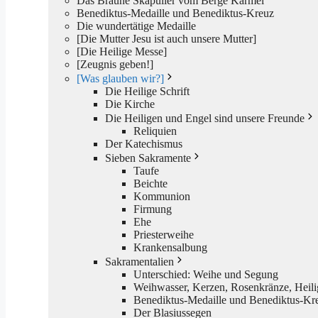
Das Braune Skapulier vom Berge Karmel
Benediktus-Medaille und Benediktus-Kreuz
Die wundertätige Medaille
[Die Mutter Jesu ist auch unsere Mutter]
[Die Heilige Messe]
[Zeugnis geben!]
[Was glauben wir?]
Die Heilige Schrift
Die Kirche
Die Heiligen und Engel sind unsere Freunde
Reliquien
Der Katechismus
Sieben Sakramente
Taufe
Beichte
Kommunion
Firmung
Ehe
Priesterweihe
Krankensalbung
Sakramentalien
Unterschied: Weihe und Segung
Weihwasser, Kerzen, Rosenkränze, Heili
Benediktus-Medaille und Benediktus-Kr
Der Blasiussegen