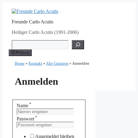
Zum
Inhalt
springen
Freunde Carlo Acutis
Heiliger Carlo Acutis (1991-2006)
Suchen
Menü
Home
»
Kontakt
»
Alle Gruppen
»
Anmelden
Anmelden
*
Name
*
Passwort
Angemeldet bleiben