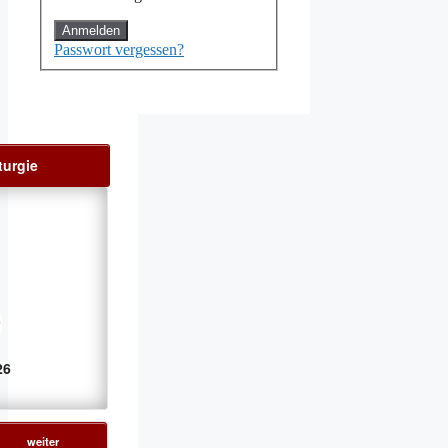
Passwort vergessen?
turgie
26
weiter