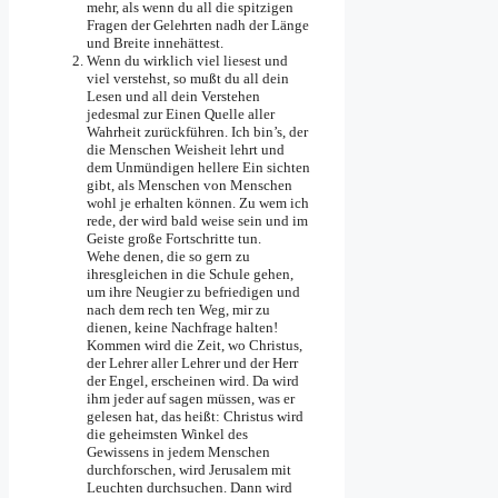
mehr, als wenn du all die spitzigen
Fragen der Gelehrten nadh der Länge
und Breite innehättest.
Wenn du wirklich viel liesest und
viel verstehst, so mußt du all dein
Lesen und all dein Verstehen
jedesmal zur Einen Quelle aller
Wahrheit zurückführen. Ich bin’s, der
die Menschen Weisheit lehrt und
dem Unmündigen hellere Ein­ sichten
gibt, als Menschen von Menschen
wohl je erhalten können. Zu wem ich
rede, der wird bald weise sein und im
Geiste große Fortschritte tun.
Wehe denen, die so gern zu
ihresgleichen in die Schule gehen,
um ihre Neugier zu befriedigen und
nach dem rech­ ten Weg, mir zu
dienen, keine Nachfrage halten!
Kommen wird die Zeit, wo Christus,
der Lehrer aller Lehrer und der Herr
der Engel, erscheinen wird. Da wird
ihm jeder auf­ sagen müssen, was er
gelesen hat, das heißt: Christus wird
die geheimsten Winkel des
Gewissens in jedem Menschen
durchforschen, wird Jerusalem mit
Leuchten durchsuchen. Dann wird