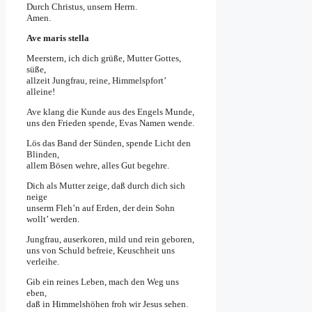
Durch Christus, unsern Herrn.
Amen.
Ave maris stella
Meerstern, ich dich grüße, Mutter Gottes,
süße,
allzeit Jungfrau, reine, Himmelspfort’
alleine!
Ave klang die Kunde aus des Engels Munde,
uns den Frieden spende, Evas Namen wende.
Lös das Band der Sünden, spende Licht den
Blinden,
allem Bösen wehre, alles Gut begehre.
Dich als Mutter zeige, daß durch dich sich
neige
unserm Fleh’n auf Erden, der dein Sohn
wollt’ werden.
Jungfrau, auserkoren, mild und rein geboren,
uns von Schuld befreie, Keuschheit uns
verleihe.
Gib ein reines Leben, mach den Weg uns
eben,
daß in Himmelshöhen froh wir Jesus sehen.