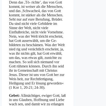
Denn das ,Tö- richte’, das von Gott
kommt, ist weiser als die Menschen,
und das ,Schwache4, das von Gott
kommt, ist stärker als die Menschen.
Seht nur auf eure Berufung, Brüder.
Da sind nicht viele Gebildete im
Sinne der Welt, nicht viele
Einflußreiche, nicht viele Vornehme.
Nein, was der Welt töricht erscheint,
hat Gott auserwählt, um die Ge­
bildeten zu beschämen. Was der Welt
nied­ rig und verächtlich erscheint, ja,
was ihr nichts gilt, hat Gott erwählt,
um das, was etwas gilt, zunichte zu
machen. So soll sich niemand vor
Gott rühmen können. Durch ihn seid
ihr in Gemeinschaft mit Christus
Jesus. Dieser ist uns von Gott her zur
Weis­ heit, zur Rechtfertigung,
Heiligung und Er­ lösung geworden«
(1 Kor 1, 20-21; 24-30).
Gebet:
Allmächtiger, ewiger Gott, laß
in uns Glauben, Hoffnung und Liebe
wach­ sen, und damit wir zu erlangen