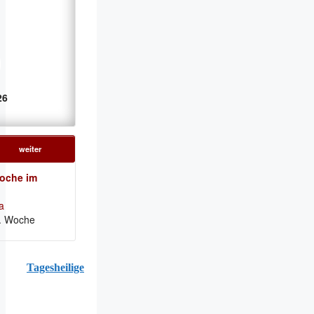
26
weiter
Woche im
a
II. Woche
Tagesheilige