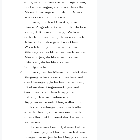
alles, was im Finstern verborgen war,
im Lichte liegen; dann werden alle
Menschenzungen mit ihren Bewei­
sen verstummen müssen.
Ich bin s, der den Demütigen in
Einem Augenblicke so hoch erheben
kann, daß er in die ewige Wahrheit
tiefer hin­ einschaut, als wenn er zehn
Jahre in Schulen geschwitzt hätte.
Wo ich lehre, da rauschen keine
V^orte, da durchkreu­ zen sich keine
Meinungen, da bläht sich keine
Eitelkeit, da fechten keine
Schulgründe.
Ich bin’s, der die Menschen lehrt, das
Vergängliche zu ver­ schmähen und
das Unvergängliche hochzuachten,
Ekel an dem Gegenwärtigen und
Geschmack an dem Ewigen zu
haben, Ehre zu fliehen und
Ärgernisse zu erdulden, außer mir
nichts zu verlangen, auf mich allein
alle Hoffnung zu bauen und mich
über alles mit Inbrunst des Herzens
zu lieben.
Ich habe einen Freund; dieser liebte
mich innigst, und lernte durch diese
innige Liebe göttliche Dinge kennen