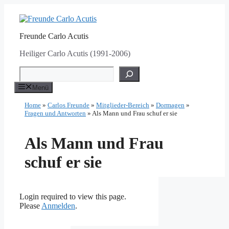
Zum
Inhalt
springen
Freunde Carlo Acutis
Heiliger Carlo Acutis (1991-2006)
Suchen
Menü
Home
»
Carlos Freunde
»
Mitglieder-Bereich
»
Dormagen
»
Fragen und Antworten
»
Als Mann und Frau schuf er sie
Als Mann und Frau
schuf er sie
Login required to view this page.
Please
Anmelden
.